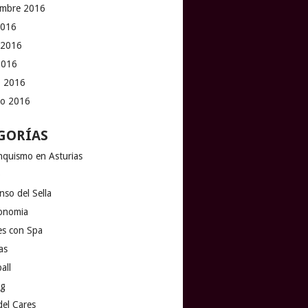
embre 2016
2016
 2016
 2016
 2016
ro 2016
GORÍAS
nquismo en Asturias
o
nso del Sella
onomia
es con Spa
as
all
ng
del Cares