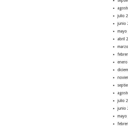
septi
agost
julio 
junio
mayo
abril
marzo
febre
enero
dicie
novie
septi
agost
julio 
junio
mayo
febre