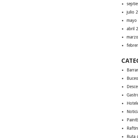
septi
julio 
mayo
abril
marzo
febre
CATE
Barra
Buce
Desce
Gastr
Hotel
Notici
Paintb
Rafti
Ruta 