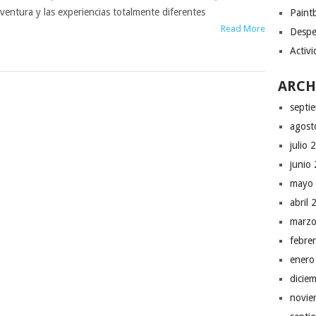
ventura y las experiencias totalmente diferentes
Paint
Read More
Despe
Activi
ARCH
septi
agost
julio 
junio
mayo
abril
marzo
febre
enero
dicie
novie