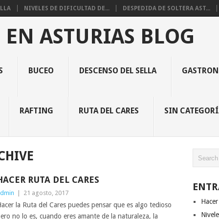
LLA
NIVELES DE DIFICULTAD DE...
DESPEDIDA DE SOLTERA AST...
 EN ASTURIAS BLOG
S
BUCEO
DESCENSO DEL SELLA
GASTRON
RAFTING
RUTA DEL CARES
SIN CATEGORÍ
CHIVE
HACER RUTA DEL CARES
ENTR
dmin
|
21 agosto, 2017
Hacer 
acer la Ruta del Cares puedes pensar que es algo tedioso
Nivele
ero no lo es, cuando eres amante de la naturaleza, la